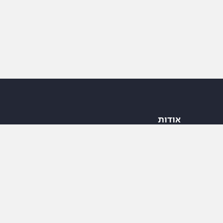
אודות
פרופיל חברה, ייצור והשמה
בקרת איכות
מסמכים חשבונאיים
ספק משרד הביטחון