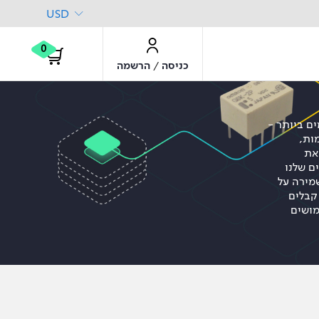
USD
0
/
כניסה
הרשמה
מים ביותר
מות
את
ם שלנו
מירה על
 קבלים
מושים