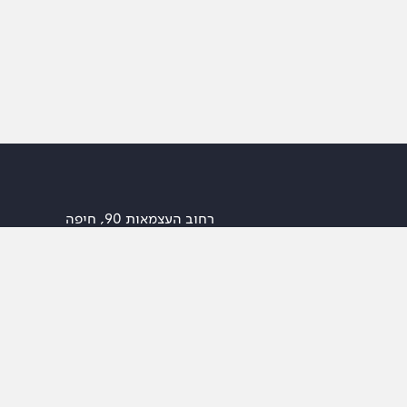
רחוב העצמאות 90, חיפה
office@lion.co.il
| 04-9994099