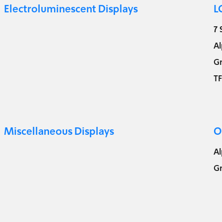
Electroluminescent Displays
L
7
A
Gr
TF
Miscellaneous Displays
O
A
G